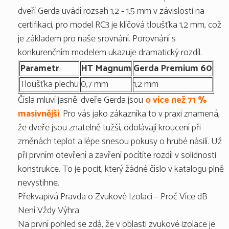
dveří Gerda uvádí rozsah 1,2 - 1,5 mm v závislosti na
certifikaci, pro model RC3 je klíčová tloušťka 1,2 mm, což
je základem pro naše srovnání. Porovnání s
konkurenčním modelem ukazuje dramatický rozdíl.
Parametr
HT Magnum
Gerda Premium 60
Tloušťka plechu
0,7 mm
1,2 mm
Čísla mluví jasně: dveře Gerda jsou
o více než 71 %
masivnější
. Pro vás jako zákazníka to v praxi znamená,
že dveře jsou znatelně tužší, odolávají kroucení při
změnách teplot a lépe snesou pokusy o hrubé násilí. Už
při prvním otevření a zavření pocítíte rozdíl v solidnosti
konstrukce. To je pocit, který žádné číslo v katalogu plně
nevystihne.
Překvapivá Pravda o Zvukové Izolaci – Proč Více dB
Není Vždy Výhra
Na první pohled se zdá, že v oblasti zvukové izolace je