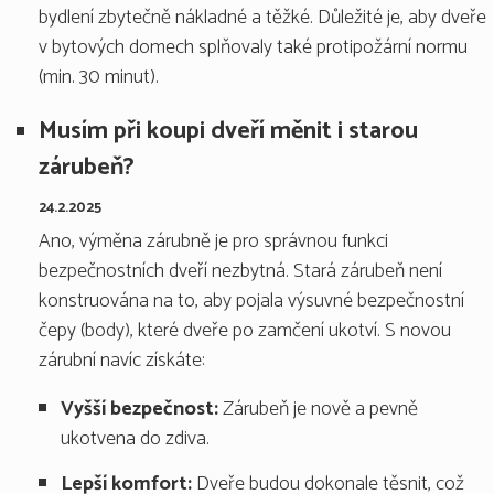
bydlení zbytečně nákladné a těžké. Důležité je, aby dveře
v bytových domech splňovaly také protipožární normu
(min. 30 minut).
Musím při koupi dveří měnit i starou
zárubeň?
24.2.2025
Ano, výměna zárubně je pro správnou funkci
bezpečnostních dveří nezbytná. Stará zárubeň není
konstruována na to, aby pojala výsuvné bezpečnostní
čepy (body), které dveře po zamčení ukotví. S novou
zárubní navíc získáte:
Vyšší bezpečnost:
Zárubeň je nově a pevně
ukotvena do zdiva.
Lepší komfort:
Dveře budou dokonale těsnit, což