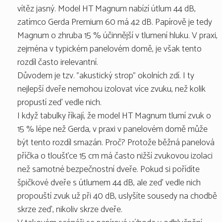
vítěz jasný. Model HT Magnum nabízí útlum 44 dB,
zatímco Gerda Premium 60 má 42 dB. Papírově je tedy
Magnum o zhruba 15 % účinnější v tlumení hluku. V praxi,
zejména v typickém panelovém domě, je však tento
rozdíl často irelevantní.
Důvodem je tzv. "akustický strop" okolních zdí. I ty
nejlepší dveře nemohou izolovat více zvuku, než kolik
propustí zeď vedle nich.
I když tabulky říkají, že model HT Magnum tlumí zvuk o
15 % lépe než Gerda, v praxi v panelovém domě může
být tento rozdíl smazán. Proč? Protože běžná panelová
příčka o tloušťce 15 cm má často nižší zvukovou izolaci
než samotné bezpečnostní dveře. Pokud si pořídíte
špičkové dveře s útlumem 44 dB, ale zeď vedle nich
propouští zvuk už při 40 dB, uslyšíte sousedy na chodbě
skrze zeď, nikoliv skrze dveře.