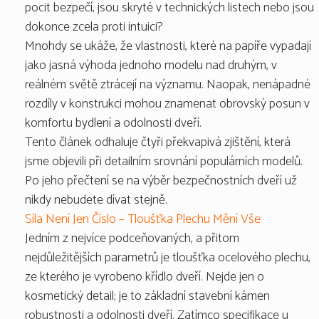
pocit bezpečí, jsou skryté v technických listech nebo jsou
dokonce zcela proti intuici?
Mnohdy se ukáže, že vlastnosti, které na papíře vypadají
jako jasná výhoda jednoho modelu nad druhým, v
reálném světě ztrácejí na významu. Naopak, nenápadné
rozdíly v konstrukci mohou znamenat obrovský posun v
komfortu bydlení a odolnosti dveří.
Tento článek odhaluje čtyři překvapivá zjištění, která
jsme objevili při detailním srovnání populárních modelů.
Po jeho přečtení se na výběr bezpečnostních dveří už
nikdy nebudete dívat stejně.
Síla Není Jen Číslo – Tloušťka Plechu Mění Vše
Jedním z nejvíce podceňovaných, a přitom
nejdůležitějších parametrů je tloušťka ocelového plechu,
ze kterého je vyrobeno křídlo dveří. Nejde jen o
kosmetický detail; je to základní stavební kámen
robustnosti a odolnosti dveří. Zatímco specifikace u