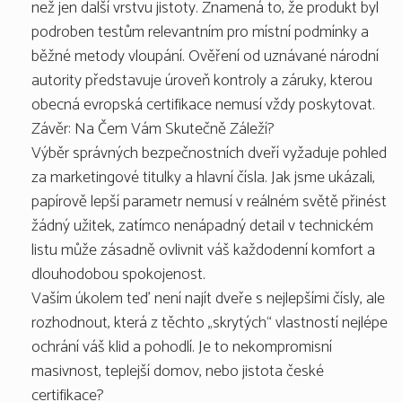
než jen další vrstvu jistoty. Znamená to, že produkt byl
podroben testům relevantním pro místní podmínky a
běžné metody vloupání. Ověření od uznávané národní
autority představuje úroveň kontroly a záruky, kterou
obecná evropská certifikace nemusí vždy poskytovat.
Závěr: Na Čem Vám Skutečně Záleží?
Výběr správných bezpečnostních dveří vyžaduje pohled
za marketingové titulky a hlavní čísla. Jak jsme ukázali,
papírově lepší parametr nemusí v reálném světě přinést
žádný užitek, zatímco nenápadný detail v technickém
listu může zásadně ovlivnit váš každodenní komfort a
dlouhodobou spokojenost.
Vaším úkolem teď není najít dveře s nejlepšími čísly, ale
rozhodnout, která z těchto „skrytých“ vlastností nejlépe
ochrání váš klid a pohodlí. Je to nekompromisní
masivnost, teplejší domov, nebo jistota české
certifikace?