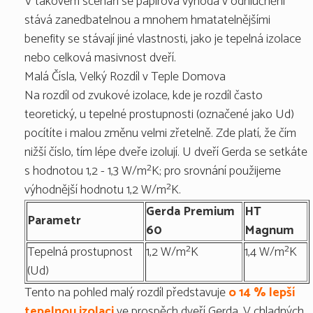
V takovém scénáři se papírová výhoda v odhlučnění
stává zanedbatelnou a mnohem hmatatelnějšími
benefity se stávají jiné vlastnosti, jako je tepelná izolace
nebo celková masivnost dveří.
Malá Čísla, Velký Rozdíl v Teple Domova
Na rozdíl od zvukové izolace, kde je rozdíl často
teoretický, u tepelné prostupnosti (označené jako Ud)
pocítíte i malou změnu velmi zřetelně. Zde platí, že čím
nižší číslo, tím lépe dveře izolují. U dveří Gerda se setkáte
s hodnotou 1,2 - 1,3 W/m²K; pro srovnání použijeme
výhodnější hodnotu 1,2 W/m²K.
Gerda Premium
HT
Parametr
60
Magnum
Tepelná prostupnost
1,2 W/m²K
1,4 W/m²K
(Ud)
Tento na pohled malý rozdíl představuje
o 14 % lepší
tepelnou izolaci
ve prospěch dveří Gerda. V chladných