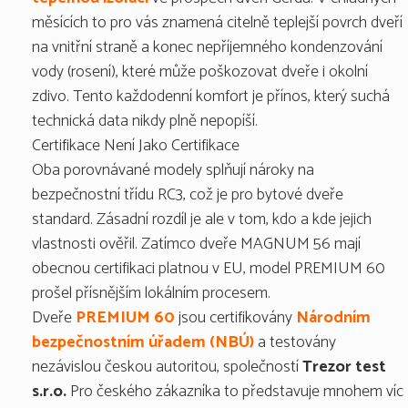
měsících to pro vás znamená citelně teplejší povrch dveří
na vnitřní straně a konec nepříjemného kondenzování
vody (rosení), které může poškozovat dveře i okolní
zdivo. Tento každodenní komfort je přínos, který suchá
technická data nikdy plně nepopíší.
Certifikace Není Jako Certifikace
Oba porovnávané modely splňují nároky na
bezpečnostní třídu RC3, což je pro bytové dveře
standard. Zásadní rozdíl je ale v tom, kdo a kde jejich
vlastnosti ověřil. Zatímco dveře MAGNUM 56 mají
obecnou certifikaci platnou v EU, model PREMIUM 60
prošel přísnějším lokálním procesem.
Dveře
PREMIUM 60
jsou certifikovány
Národním
bezpečnostním úřadem (NBÚ)
a testovány
nezávislou českou autoritou, společností
Trezor test
s.r.o.
Pro českého zákazníka to představuje mnohem víc