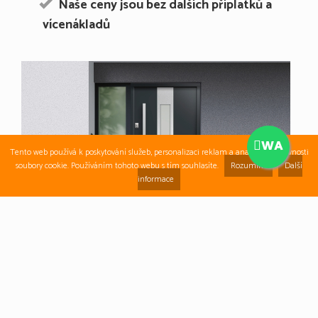
Naše ceny jsou bez dalších příplatků a
vícenákladů
WA
Tento web používá k poskytování služeb, personalizaci reklam a analýze návštěvnosti
soubory cookie. Používáním tohoto webu s tím souhlasíte.
Rozumím
Další
informace
Bezpečnostní dveře do domů.