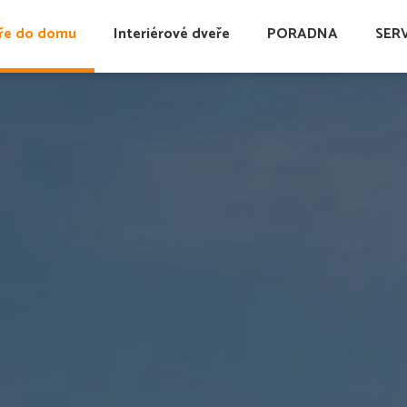
ře do domu
Interiérové dveře
PORADNA
SER