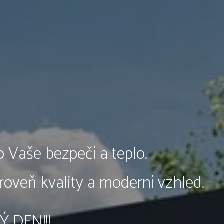
Vaše bezpečí a teplo.
oveň kvality a moderní vzhled.
 DEN!!!